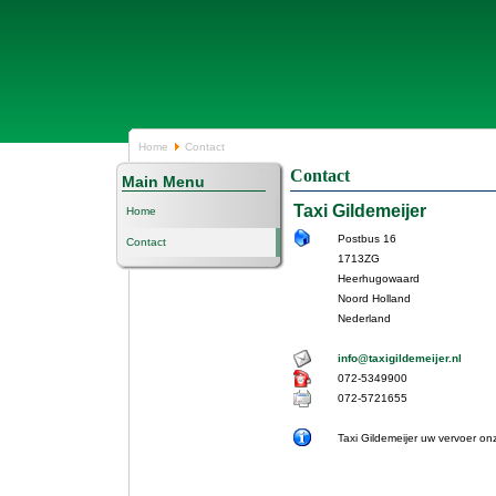
Home
Contact
Contact
Main Menu
Taxi Gildemeijer
Home
Postbus 16
Contact
1713ZG
Heerhugowaard
Noord Holland
Nederland
info@taxigildemeijer.nl
072-5349900
072-5721655
Taxi Gildemeijer uw vervoer onz